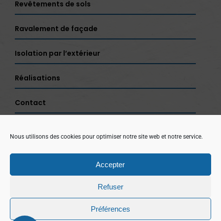
Revêtements de sols
Ravalement de façade
Isolation par l’extérieur
Réalisations
Contact
Nous utilisons des cookies pour optimiser notre site web et notre service.
Accepter
SARL BRIAND
Refuser
Mentions légales
Politique de confidentialité
|
Préférences
Plan de site